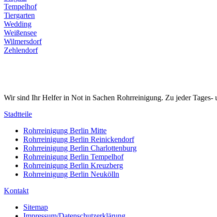
Tempelhof
Tiergarten
Wedding
Weißensee
Wilmersdorf
Zehlendorf
Wir sind Ihr Helfer in Not in Sachen Rohrreinigung. Zu jeder Tages- 
Stadtteile
Rohrreinigung Berlin Mitte
Rohrreinigung Berlin Reinickendorf
Rohrreinigung Berlin Charlottenburg
Rohrreinigung Berlin Tempelhof
Rohrreinigung Berlin Kreuzberg
Rohrreinigung Berlin Neukölln
Kontakt
Sitemap
Impressum/Datenschutzerklärung