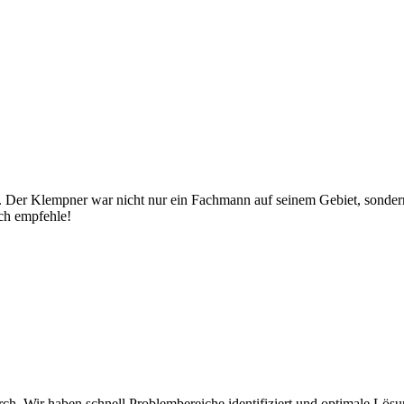
t. Der Klempner war nicht nur ein Fachmann auf seinem Gebiet, sonde
ch empfehle!
ch. Wir haben schnell Problembereiche identifiziert und optimale Lös